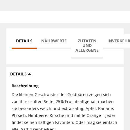
DETAILS
NÄHRWERTE
ZUTATEN
INVERKEH
UND
ALLERGENE
DETAILS
Beschreibung
Die kleinen Geschwister der Goldbären zeigen sich
von ihrer soften Seite. 25% Fruchtsaftgehalt machen
sie besonders weich und extra saftig. Apfel, Banane,
Pfirsich, Himbeere, Kirsche und milde Orange – jeder
findet seinen saftigen Favoriten. Oder mag sie einfach
alle. Saftig reinbeißen!