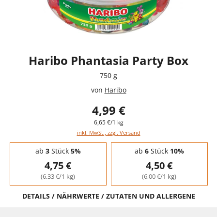
Haribo Phantasia Party Box
750 g
von
Haribo
4,99 €
6,65 €/1 kg
inkl. MwSt., zzgl. Versand
Staffelpreise - Mengenrabatt
ab
3
Stück
5%
ab
6
Stück
10%
4,75 €
4,50 €
(6,33 €/1 kg)
(6,00 €/1 kg)
DETAILS / NÄHRWERTE / ZUTATEN UND ALLERGENE