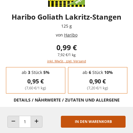
Haribo Goliath Lakritz-Stangen
125 g
von
Haribo
0,99 €
7,92 €/1 kg
inkl. MwSt., zzgl. Versand
Staffelpreise - Mengenrabatt
ab
3
Stück
5%
ab
6
Stück
10%
0,95 €
0,90 €
(7,60 €/1 kg)
(7,20 €/1 kg)
DETAILS / NÄHRWERTE / ZUTATEN UND ALLERGENE
IN DEN WARENKORB
ANZAHL VERRINGERN
ANZAHL ERHÖHEN