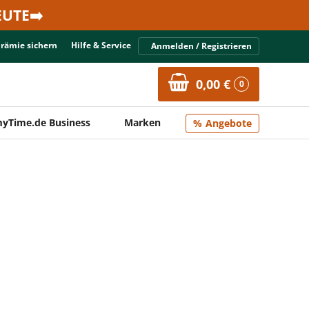
UTE➡️
Prämie sichern
Hilfe & Service
Anmelden / Registrieren
0,00 €
0
yTime.de Business
Marken
Angebote