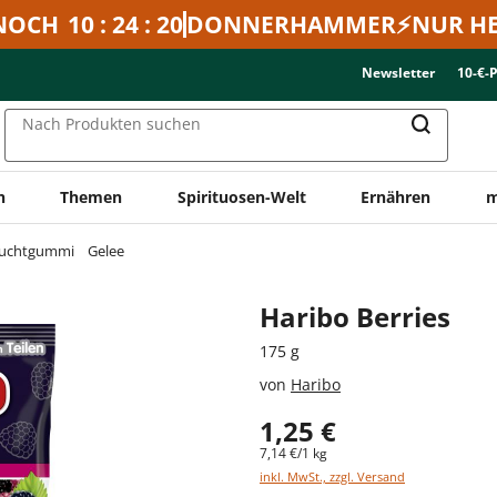
NOCH
10 : 24 : 20
DONNERHAMMER⚡NUR HE
Newsletter
10-€-
Nach Produkten suchen
n
Themen
Spirituosen-Welt
Ernähren
m
ruchtgummi
Gelee
Haribo Berries
175 g
von
Haribo
1,25 €
7,14 €/1 kg
inkl. MwSt., zzgl. Versand