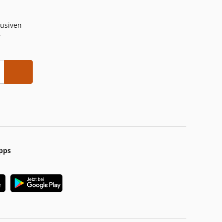
lusiven
-
pps