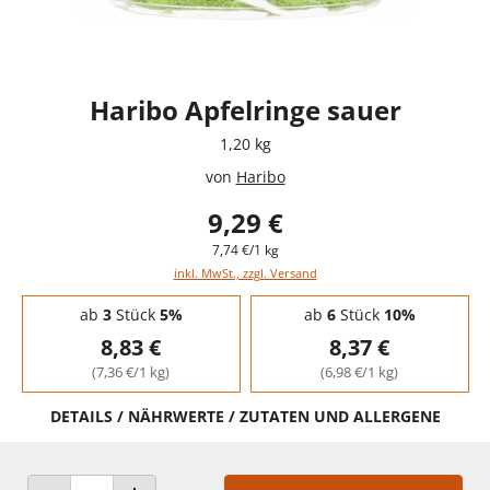
Haribo Apfelringe sauer
1,20 kg
von
Haribo
9,29 €
7,74 €/1 kg
inkl. MwSt., zzgl. Versand
Staffelpreise - Mengenrabatt
ab
3
Stück
5%
ab
6
Stück
10%
8,83 €
8,37 €
(7,36 €/1 kg)
(6,98 €/1 kg)
DETAILS / NÄHRWERTE / ZUTATEN UND ALLERGENE