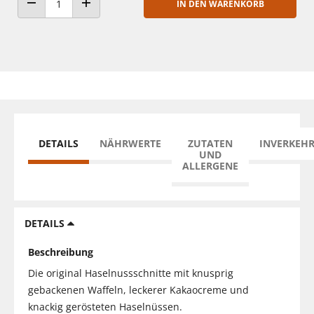
IN DEN WARENKORB
ANZAHL VERRINGERN
ANZAHL ERHÖHEN
DETAILS
NÄHRWERTE
ZUTATEN
INVERKEH
UND
ALLERGENE
DETAILS
Beschreibung
Die original Haselnussschnitte mit knusprig
gebackenen Waffeln, leckerer Kakaocreme und
knackig gerösteten Haselnüssen.