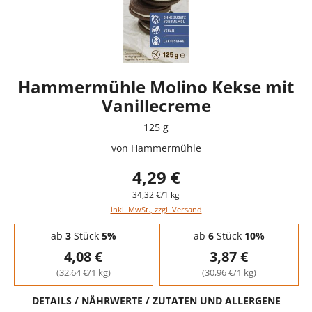
Hammermühle Molino Kekse mit
Vanillecreme
125 g
von
Hammermühle
4,29 €
34,32 €/1 kg
inkl. MwSt., zzgl. Versand
Staffelpreise - Mengenrabatt
ab
3
Stück
5%
ab
6
Stück
10%
4,08 €
3,87 €
(32,64 €/1 kg)
(30,96 €/1 kg)
DETAILS / NÄHRWERTE / ZUTATEN UND ALLERGENE