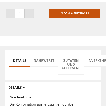
IN DEN WARENKORB
ANZAHL VERRINGERN
ANZAHL ERHÖHEN
DETAILS
NÄHRWERTE
ZUTATEN
INVERKEH
UND
ALLERGENE
DETAILS
Beschreibung
Die Kombination aus knusprigen dunklen