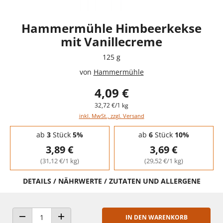
Hammermühle Himbeerkekse
mit Vanillecreme
125 g
von
Hammermühle
4,09 €
32,72 €/1 kg
inkl. MwSt., zzgl. Versand
Staffelpreise - Mengenrabatt
ab
3
Stück
5%
ab
6
Stück
10%
3,89 €
3,69 €
(31,12 €/1 kg)
(29,52 €/1 kg)
DETAILS / NÄHRWERTE / ZUTATEN UND ALLERGENE
IN DEN WARENKORB