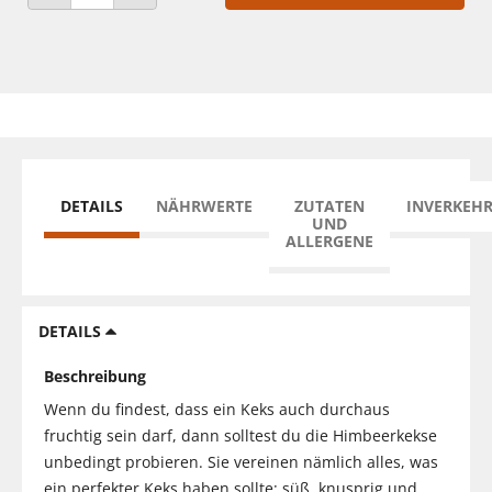
ANZAHL VERRINGERN
ANZAHL ERHÖHEN
DETAILS
NÄHRWERTE
ZUTATEN
INVERKEH
UND
ALLERGENE
DETAILS
Beschreibung
Wenn du findest, dass ein Keks auch durchaus
fruchtig sein darf, dann solltest du die Himbeerkekse
unbedingt probieren. Sie vereinen nämlich alles, was
ein perfekter Keks haben sollte: süß, knusprig und