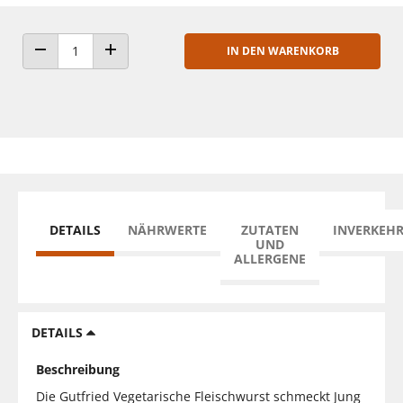
IN DEN WARENKORB
ANZAHL VERRINGERN
ANZAHL ERHÖHEN
DETAILS
NÄHRWERTE
ZUTATEN
INVERKEH
UND
ALLERGENE
DETAILS
Beschreibung
Die Gutfried Vegetarische Fleischwurst schmeckt Jung