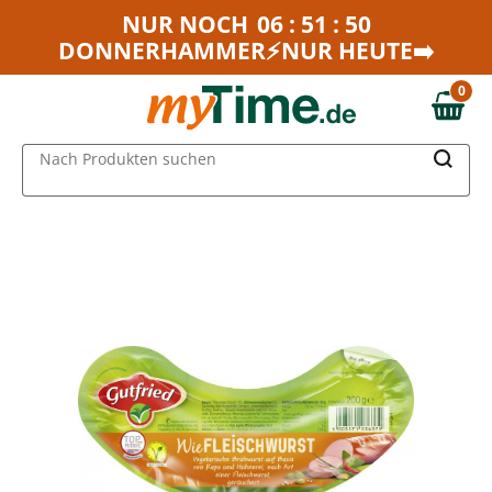
Zum Hauptinhalt springen
NUR NOCH
06 : 51 : 50
DONNERHAMMER⚡NUR HEUTE➡️
Zur Navigation springen
Zur Suche springen
0
0,00 €
MAIN MENU
Nach Produkten suchen