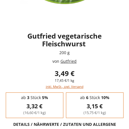
Gutfried vegetarische
Fleischwurst
200 g
von
Gutfried
3,49 €
17,45 €/1 kg
inkl. MwSt., zzgl. Versand
Staffelpreise - Mengenrabatt
ab
3
Stück
5%
ab
6
Stück
10%
3,32 €
3,15 €
(16,60 €/1 kg)
(15,75 €/1 kg)
DETAILS / NÄHRWERTE / ZUTATEN UND ALLERGENE