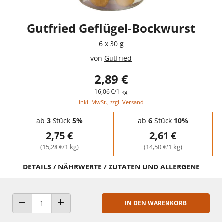
Gutfried Geflügel-Bockwurst
6 x 30 g
von
Gutfried
2,89 €
16,06 €/1 kg
inkl. MwSt., zzgl. Versand
Staffelpreise - Mengenrabatt
ab
3
Stück
5%
ab
6
Stück
10%
2,75 €
2,61 €
(15,28 €/1 kg)
(14,50 €/1 kg)
DETAILS / NÄHRWERTE / ZUTATEN UND ALLERGENE
IN DEN WARENKORB
ANZAHL VERRINGERN
ANZAHL ERHÖHEN