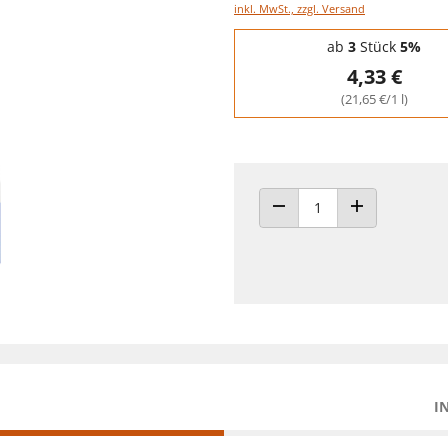
inkl. MwSt., zzgl. Versand
Staffelpreise - Mengenrabatt
ab
3
Stück
5%
4,33 €
(21,65 €/1 l)
ANZAHL VERRINGERN
ANZAHL ERHÖH
I