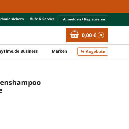
Prämie sichern
Hilfe & Service
Anmelden / Registrieren
0,00 €
0
yTime.de Business
Marken
Angebote
ckenshampoo
e