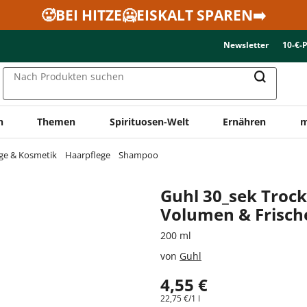
🥵BEI HITZE🥶EISKALT SPAREN➡️
Newsletter
10-€-
Nach Produkten suchen
n
Themen
Spirituosen-Welt
Ernähren
m
ge & Kosmetik
Haarpflege
Shampoo
Guhl 30_sek Tro
Volumen & Frisch
200 ml
von
Guhl
4,55 €
22,75 €/1 l