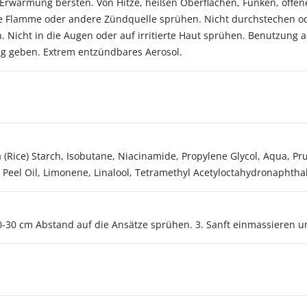
ei Erwärmung bersten. Von Hitze, heißen Oberflächen, Funken, of
ene Flamme oder andere Zündquelle sprühen. Nicht durchstechen o
n. Nicht in die Augen oder auf irritierte Haut sprühen. Benutzun
ng geben. Extrem entzündbares Aerosol.
 (Rice) Starch, Isobutane, Niacinamide, Propylene Glycol, Aqua, Pr
Peel Oil, Limonene, Linalool, Tetramethyl Acetyloctahydronaphtha
20-30 cm Abstand auf die Ansätze sprühen. 3. Sanft einmassieren 