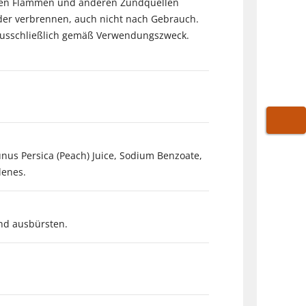
fenen Flammen und anderen Zündquellen
der verbrennen, auch nicht nach Gebrauch.
g ausschließlich gemäß Verwendungszweck.
WARE
unus Persica (Peach) Juice, Sodium Benzoate,
lenes.
und ausbürsten.