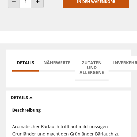
IN DEN WARENKORB
ANZAHL VERRINGERN
ANZAHL ERHÖHEN
DETAILS
NÄHRWERTE
ZUTATEN
INVERKEH
UND
ALLERGENE
DETAILS
Beschreibung
Aromatischer Bärlauch trifft auf mild-nussigen
Grünländer und macht den Grünländer Bärlauch zu