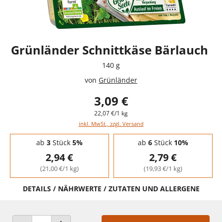
Grünländer Schnittkäse Bärlauch
140 g
von
Grünländer
3,09 €
22,07 €/1 kg
inkl. MwSt., zzgl. Versand
Staffelpreise - Mengenrabatt
ab
3
Stück
5%
ab
6
Stück
10%
2,94 €
2,79 €
(21,00 €/1 kg)
(19,93 €/1 kg)
DETAILS / NÄHRWERTE / ZUTATEN UND ALLERGENE