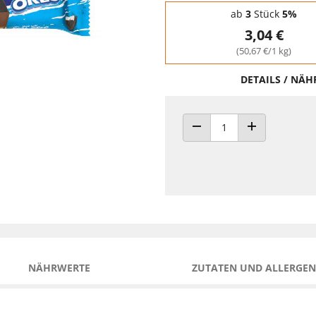
Staffelpreise - Mengenrabatt
ab
3
Stück
5%
3,04 €
(50,67 €/1 kg)
DETAILS / NÄ
ANZAHL VERRINGERN
ANZAHL ERHÖH
NÄHRWERTE
ZUTATEN UND ALLERGEN