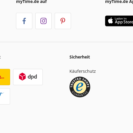
myTime.de auf
myTime.de A
t
Sicherheit
Käuferschutz