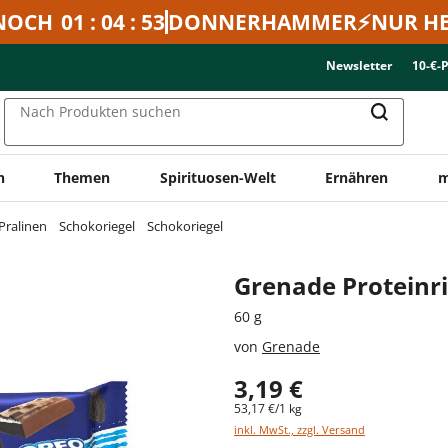
NOCH
01 : 04 : 53
DONNERHAMMER⚡NUR HE
Newsletter
10-€-
Nach Produkten suchen
n
Themen
Spirituosen-Welt
Ernähren
m
Pralinen
Schokoriegel
Schokoriegel
Grenade Proteinr
60 g
von
Grenade
3,19 €
53,17 €/1 kg
inkl. MwSt., zzgl. Versand