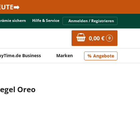
UTE➡️
Prämie sichern
Hilfe & Service
Anmelden / Registrieren
0,00 €
0
yTime.de Business
Marken
Angebote
iegel Oreo