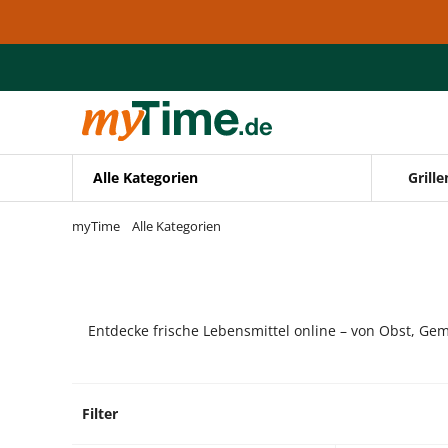
Zum Hauptinhalt springen
Zur Navigation springen
Zur Suche springen
Alle Kategorien
Grille
myTime
Alle Kategorien
Entdecke frische Lebensmittel online – von Obst, Gem
Filter
1 Prod