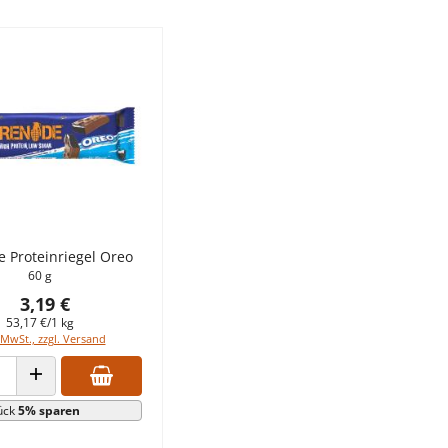
 Proteinriegel Oreo
60 g
3,19 €
53,17 €/1 kg
 MwSt., zzgl. Versand
 VERRINGERN
ANZAHL ERHÖHEN
ück
5% sparen