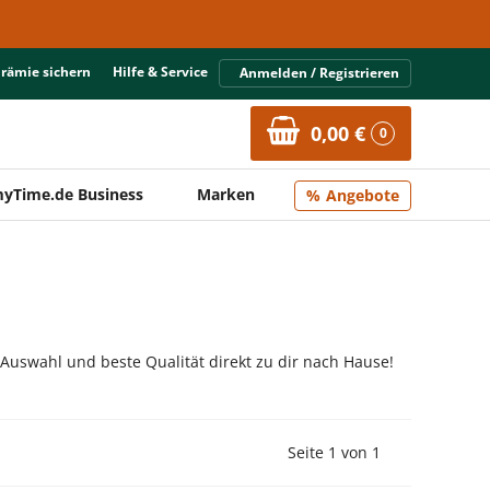
Prämie sichern
Hilfe & Service
Anmelden / Registrieren
0,00 €
0
yTime.de Business
Marken
Angebote
 Auswahl und beste Qualität direkt zu dir nach Hause!
Vorherige Seite
Nächste Seit
Seite 1 von 1