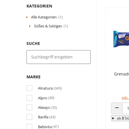
KATEGORIEN
Alle Kategorien
(1)
Süßes & Salziges
(1)
SUCHE
Grenade
MARKE
Alnatura
(345)
Alpro
inkl.
(40)
Always
(35)
ANZAHL
Barilla
(43)
ab
3
St
Bebivita
(41)