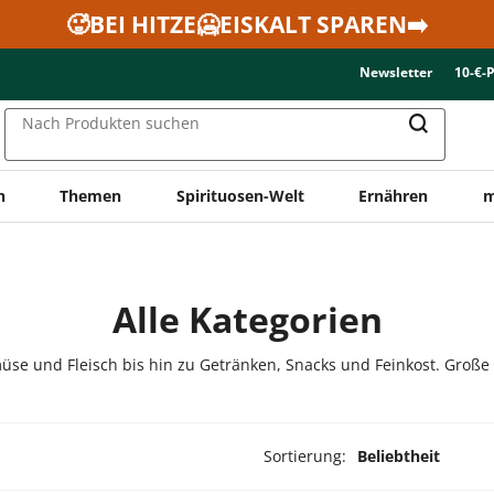
🥵BEI HITZE🥶EISKALT SPAREN➡️
Newsletter
10-€-
Nach Produkten suchen
n
Themen
Spirituosen-Welt
Ernähren
m
Alle Kategorien
üse und Fleisch bis hin zu Getränken, Snacks und Feinkost. Große
Sortierung:
Beliebtheit
ukte ausgewählt