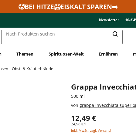
🥵BEI HITZE🥶EISKALT SPAREN➡️
Newsletter
10-€-
Nach Produkten suchen
n
Themen
Spirituosen-Welt
Ernähren
m
uosen
Obst- & Kräuterbrände
Grappa Invecchia
500 ml
von
grappa invecchiata superio
12,49 €
24,98 €/1 l
inkl. MwSt., zzgl. Versand