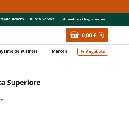
Prämie sichern
Hilfe & Service
Anmelden / Registrieren
0,00 €
0
yTime.de Business
Marken
Angebote
ta Superiore
re