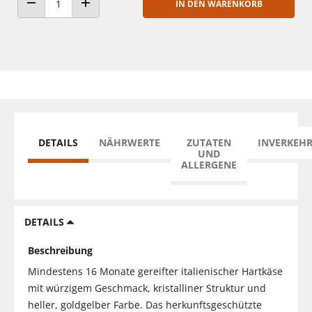
IN DEN WARENKORB
ANZAHL VERRINGERN
ANZAHL ERHÖHEN
DETAILS
NÄHRWERTE
ZUTATEN
INVERKEH
UND
ALLERGENE
DETAILS
Beschreibung
Mindestens 16 Monate gereifter italienischer Hartkäse
mit würzigem Geschmack, kristalliner Struktur und
heller, goldgelber Farbe. Das herkunftsgeschützte