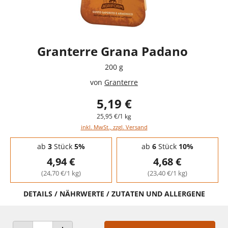
Granterre Grana Padano
200 g
von
Granterre
5,19 €
25,95 €/1 kg
inkl. MwSt., zzgl. Versand
Staffelpreise - Mengenrabatt
ab
3
Stück
5%
ab
6
Stück
10%
4,94 €
4,68 €
(24,70 €/1 kg)
(23,40 €/1 kg)
DETAILS / NÄHRWERTE / ZUTATEN UND ALLERGENE