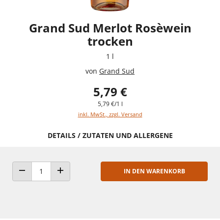
Grand Sud Merlot Rosèwein
trocken
1 l
von
Grand Sud
5,79 €
5,79 €/1 l
inkl. MwSt., zzgl. Versand
DETAILS / ZUTATEN UND ALLERGENE
IN DEN WARENKORB
ANZAHL VERRINGERN
ANZAHL ERHÖHEN