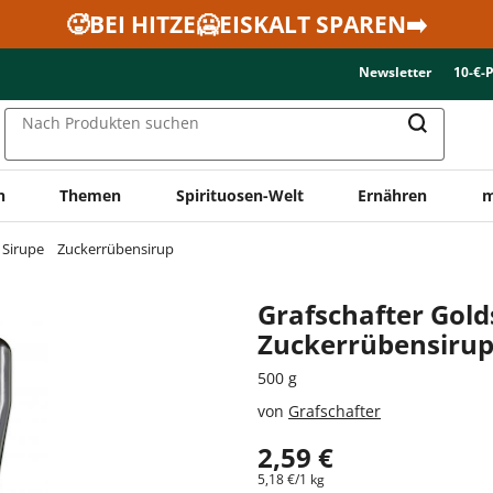
🥵BEI HITZE🥶EISKALT SPAREN➡️
Newsletter
10-€-
Nach Produkten suchen
n
Themen
Spirituosen-Welt
Ernähren
m
Sirupe
Zuckerrübensirup
Grafschafter Gold
Zuckerrübensiru
500 g
von
Grafschafter
2,59 €
5,18 €/1 kg