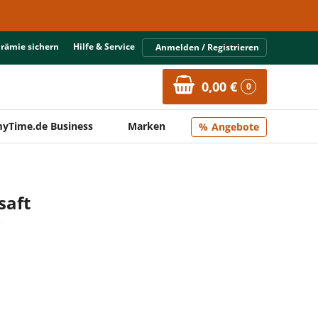
Prämie sichern
Hilfe & Service
Anmelden / Registrieren
0,00 €
0
yTime.de Business
Marken
Angebote
saft
p