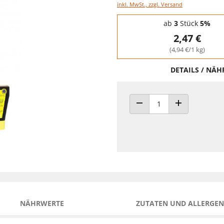
inkl. MwSt., zzgl. Versand
Staffelpreise - Mengenrabatt
ab
3
Stück
5%
2,47 €
(4,94 €/1 kg)
DETAILS / NÄ
ANZAHL VERRINGERN
ANZAHL ERHÖH
NÄHRWERTE
ZUTATEN UND ALLERGEN