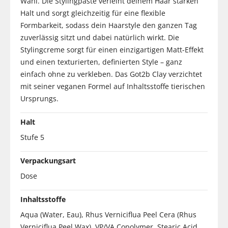
Wahl. Die Stylingpaste verleiht deinem Haar starken
Halt und sorgt gleichzeitig für eine flexible
Formbarkeit, sodass dein Haarstyle den ganzen Tag
zuverlässig sitzt und dabei natürlich wirkt. Die
Stylingcreme sorgt für einen einzigartigen Matt-Effekt
und einen texturierten, definierten Style – ganz
einfach ohne zu verkleben. Das Got2b Clay verzichtet
mit seiner veganen Formel auf Inhaltsstoffe tierischen
Ursprungs.
Halt
Stufe 5
Verpackungsart
Dose
Inhaltsstoffe
Aqua (Water, Eau), Rhus Verniciflua Peel Cera (Rhus
Verniciflua Peel Wax), VP/VA Copolymer, Stearic Acid,