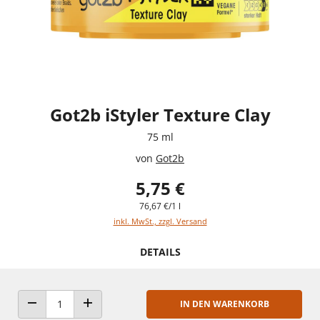
Got2b iStyler Texture Clay
75 ml
von
Got2b
5,75 €
76,67 €/1 l
inkl. MwSt., zzgl. Versand
DETAILS
IN DEN WARENKORB
ANZAHL VERRINGERN
ANZAHL ERHÖHEN