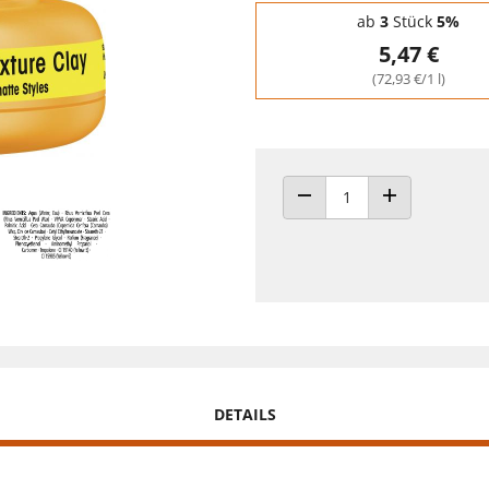
Staffelpreise - Mengenrabatt
ab
3
Stück
5%
5,47 €
(72,93 €/1 l)
ANZAHL VERRINGERN
ANZAHL ERHÖH
DETAILS