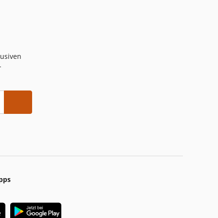
lusiven
-
pps