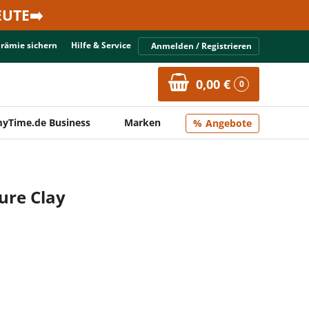
UTE➡️
Prämie sichern
Hilfe & Service
Anmelden / Registrieren
0,00 €
0
yTime.de Business
Marken
Angebote
ure Clay