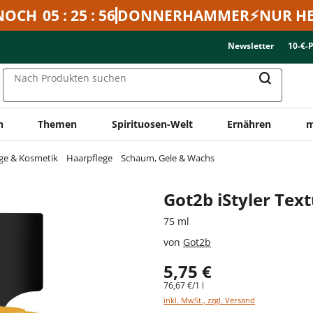
NOCH
05 : 25 : 56
DONNERHAMMER⚡NUR HE
Newsletter
10-€-
Nach Produkten suchen
n
Themen
Spirituosen-Welt
Ernähren
m
ge & Kosmetik
Haarpflege
Schaum, Gele & Wachs
Got2b iStyler Text
75 ml
von
Got2b
5,75 €
76,67 €/1 l
inkl. MwSt., zzgl. Versand