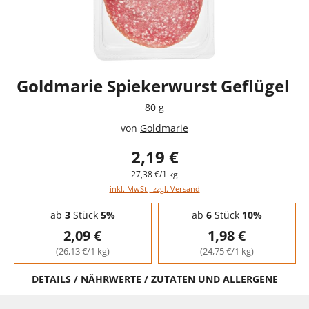
Goldmarie Spiekerwurst Geflügel
80 g
von
Goldmarie
2,19 €
27,38 €/1 kg
inkl. MwSt., zzgl. Versand
Staffelpreise - Mengenrabatt
ab
3
Stück
5%
ab
6
Stück
10%
2,09 €
1,98 €
(26,13 €/1 kg)
(24,75 €/1 kg)
DETAILS / NÄHRWERTE / ZUTATEN UND ALLERGENE