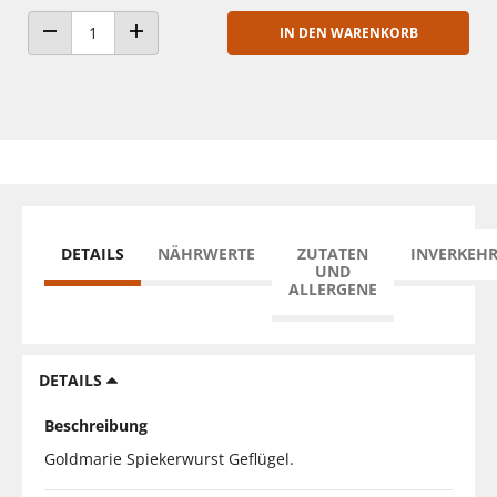
IN DEN WARENKORB
ANZAHL VERRINGERN
ANZAHL ERHÖHEN
DETAILS
NÄHRWERTE
ZUTATEN
INVERKEH
UND
ALLERGENE
DETAILS
Beschreibung
Goldmarie Spiekerwurst Geflügel.