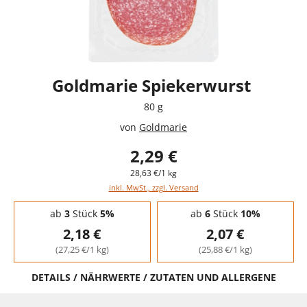
Goldmarie Spiekerwurst
80 g
von
Goldmarie
2,29 €
28,63 €/1 kg
inkl. MwSt., zzgl. Versand
Staffelpreise - Mengenrabatt
ab
3
Stück
5%
ab
6
Stück
10%
2,18 €
2,07 €
(27,25 €/1 kg)
(25,88 €/1 kg)
DETAILS / NÄHRWERTE / ZUTATEN UND ALLERGENE