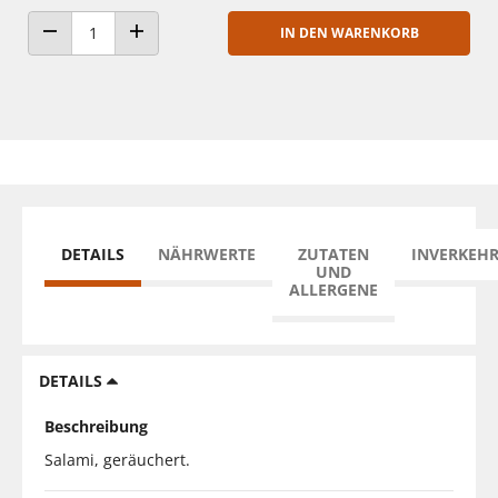
IN DEN WARENKORB
ANZAHL VERRINGERN
ANZAHL ERHÖHEN
DETAILS
NÄHRWERTE
ZUTATEN
INVERKEH
UND
ALLERGENE
DETAILS
Beschreibung
Salami, geräuchert.