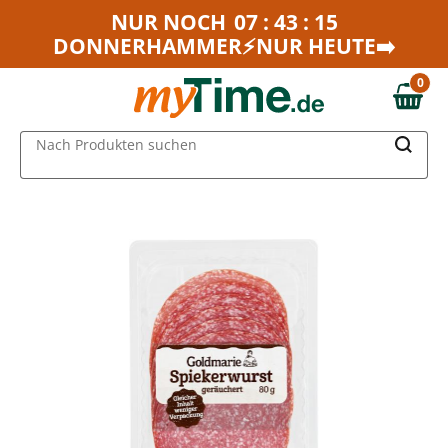
Zum Hauptinhalt springen
NUR NOCH
07 : 43 : 15
DONNERHAMMER⚡NUR HEUTE➡️
Zur Navigation springen
Zur Suche springen
0
0,00 €
MAIN MENU
Nach Produkten suchen