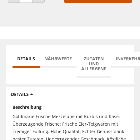
ANZAHL VERRINGERN
ANZAHL ERHÖHEN
DETAILS
NÄHRWERTE
ZUTATEN
INVERKEH
UND
ALLERGENE
DETAILS
Beschreibung
Goldmarie Frische Mezzelune mit Kürbis und Käse.
Überzeugende Frische: Frische Eier-Teigwaren mit
cremiger Füllung. Hohe Qualität: Echter Genuss dank
bester Zutaten. Hervorragender Geschmack: Köstliche