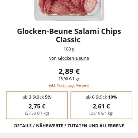
Glocken-Beune Salami Chips
Classic
100 g
von
Glocken-Beune
2,89 €
28,90 €/1 kg
inkl. MwSt., zzgl. Versand
Staffelpreise - Mengenrabatt
ab
3
Stück
5%
ab
6
Stück
10%
2,75 €
2,61 €
(27,50 €/1 kg)
(26,10 €/1 kg)
DETAILS / NÄHRWERTE / ZUTATEN UND ALLERGENE