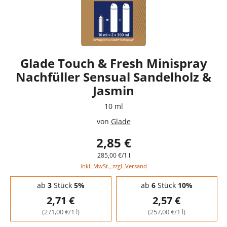
Glade Touch & Fresh Minispray
Nachfüller Sensual Sandelholz &
Jasmin
10 ml
von
Glade
2,85 €
285,00 €/1 l
inkl. MwSt., zzgl. Versand
Staffelpreise - Mengenrabatt
ab
3
Stück
5%
ab
6
Stück
10%
2,71 €
2,57 €
(271,00 €/1 l)
(257,00 €/1 l)