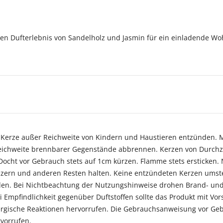
gen Dufterlebnis von Sandelholz und Jasmin für ein einladende W
. Kerze außer Reichweite von Kindern und Haustieren entzünden.
Reichweite brennbarer Gegenstände abbrennen. Kerzen von Durchz
. Docht vor Gebrauch stets auf 1cm kürzen. Flamme stets ersticken
lzern und anderen Resten halten. Keine entzündeten Kerzen umste
en. Bei Nichtbeachtung der Nutzungshinweise drohen Brand- und
Empfindlichkeit gegenüber Duftstoffen sollte das Produkt mit Vors
llergische Reaktionen hervorrufen. Die Gebrauchsanweisung vor Gebr
vorrufen.