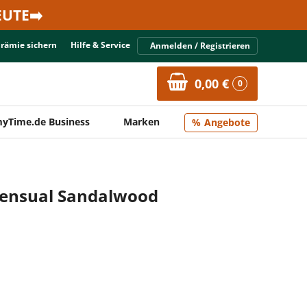
UTE➡️
Prämie sichern
Hilfe & Service
Anmelden / Registrieren
0,00 €
0
yTime.de Business
Marken
Angebote
Sensual Sandalwood