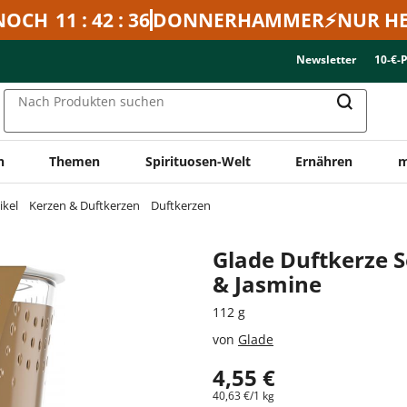
NOCH
11 : 42 : 36
DONNERHAMMER⚡NUR HE
Newsletter
10-€-
Nach Produkten suchen
n
Themen
Spirituosen-Welt
Ernähren
m
ikel
Kerzen & Duftkerzen
Duftkerzen
Glade Duftkerze 
& Jasmine
112 g
von
Glade
4,55 €
40,63 €/1 kg