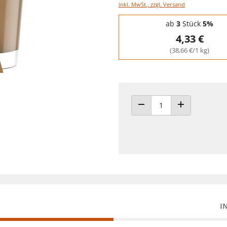
inkl. MwSt., zzgl. Versand
Staffelpreise - Mengenrabatt
ab
3
Stück
5%
4,33 €
(38,66 €/1 kg)
ANZAHL VERRINGERN
ANZAHL ERHÖH
I