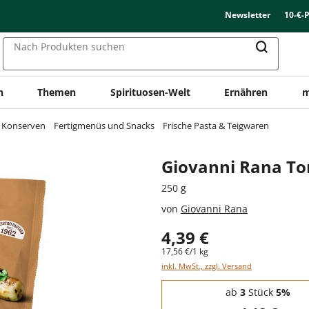
Newsletter
10-€-
Nach Produkten suchen
n
Themen
Spirituosen-Welt
Ernähren
m
& Konserven
Fertigmenüs und Snacks
Frische Pasta & Teigwaren
Giovanni Rana Tor
250 g
von
Giovanni Rana
4,39 €
17,56 €/1 kg
inkl. MwSt., zzgl. Versand
Staffelpreise - Mengenrabatt
ab
3
Stück
5%