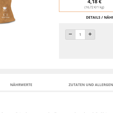
4,18 €
(16,72 €/1 kg)
DETAILS / NÄ
ANZAHL VERRINGERN
ANZAHL ERHÖH
NÄHRWERTE
ZUTATEN UND ALLERGEN