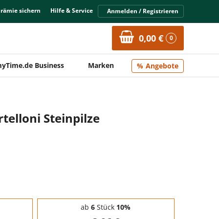
Prämie sichern
Hilfe & Service
Anmelden / Registrieren
0,00 €
0
yTime.de Business
Marken
Angebote
telloni Steinpilze
ab
6
Stück
10%