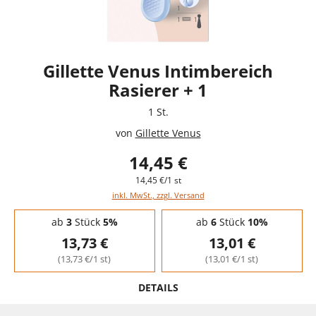
Gillette Venus Intimbereich
Rasierer + 1
1 St.
von
Gillette Venus
14,45 €
14,45 €/1 st
inkl. MwSt., zzgl. Versand
Staffelpreise - Mengenrabatt
ab
3
Stück
5%
ab
6
Stück
10%
13,73 €
13,01 €
(13,73 €/1 st)
(13,01 €/1 st)
DETAILS