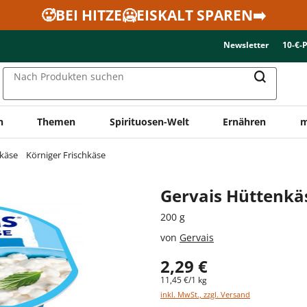
🥵BEI HITZE🥶EISKALT SPAREN➡️
Newsletter
10-€-
Nach Produkten suchen
n
Themen
Spirituosen-Welt
Ernähren
m
hkäse
Körniger Frischkäse
Gervais Hüttenkä
200 g
von
Gervais
2,29 €
11,45 €/1 kg
inkl. MwSt., zzgl. Versand