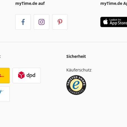
myTime.de auf
myTime.de A
t
Sicherheit
Käuferschutz