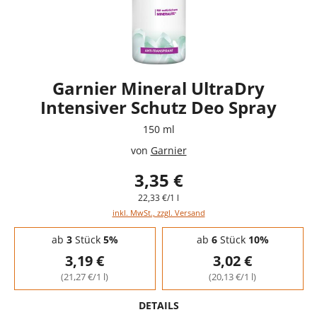
Garnier Mineral UltraDry
Intensiver Schutz Deo Spray
150 ml
von
Garnier
3,35 €
22,33 €/1 l
inkl. MwSt., zzgl. Versand
Staffelpreise - Mengenrabatt
ab
3
Stück
5%
ab
6
Stück
10%
3,19 €
3,02 €
(21,27 €/1 l)
(20,13 €/1 l)
DETAILS