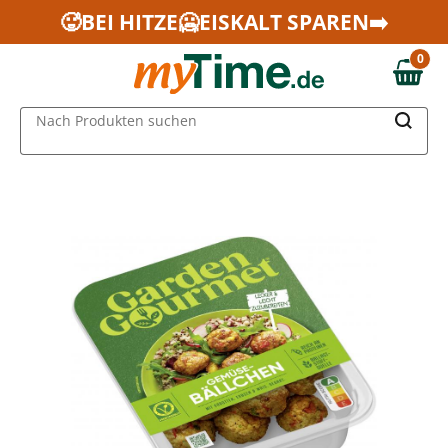
Zum Hauptinhalt springen
🥵BEI HITZE🥶EISKALT SPAREN➡️
Zur Navigation springen
0
Zur Suche springen
0,00 €
MAIN MENU
Nach Produkten suchen