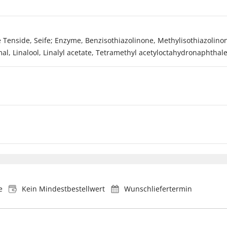
Tenside, Seife; Enzyme, Benzisothiazolinone, Methylisothiazolinon
mal, Linalool, Linalyl acetate, Tetramethyl acetyloctahydronaphthal
e
Kein Mindestbestellwert
Wunschliefertermin