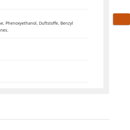
e, Phenoxyethanol, Duftstoffe, Benzyl
WARE
enes.