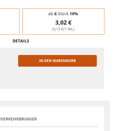
ab
6
Stück
10%
3,02 €
(0,15 €/1 WL)
DETAILS
IN DEN WARENKORB
EN
NVERKEHRBRINGER