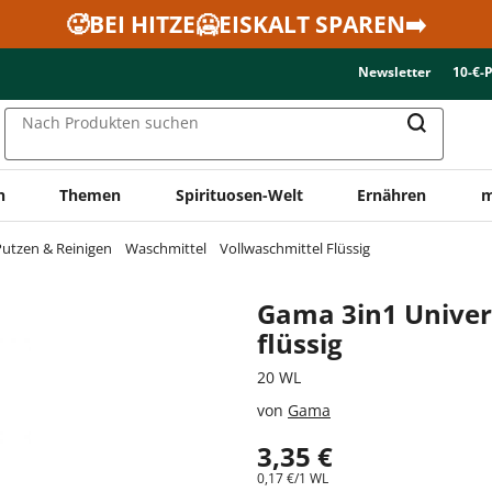
🥵BEI HITZE🥶EISKALT SPAREN➡️
Newsletter
10-€-
Nach Produkten suchen
n
Themen
Spirituosen-Welt
Ernähren
m
utzen & Reinigen
Waschmittel
Vollwaschmittel Flüssig
Gama 3in1 Univer
flüssig
20 WL
von
Gama
3,35 €
0,17 €/1 WL