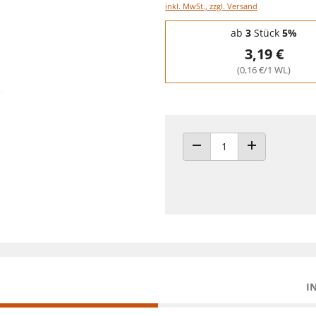
inkl. MwSt., zzgl. Versand
Staffelpreise - Mengenrabatt
ab
3
Stück
5%
3,19 €
(0,16 €/1 WL)
ANZAHL VERRINGERN
ANZAHL ERHÖH
I