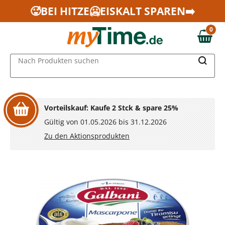
Zum Hauptinhalt springen
🥵BEI HITZE🥶EISKALT SPAREN➡️
Zur Navigation springen
0
Zur Suche springen
0,00 €
MAIN MENU
Nach Produkten suchen
Vorteilskauf: Kaufe 2 Stck & spare 25%
Gültig von 01.05.2026 bis 31.12.2026
Zu den Aktionsprodukten