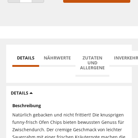
ANZAHL VERRINGERN
ANZAHL ERHÖHEN
DETAILS
NÄHRWERTE
ZUTATEN
INVERKEH
UND
ALLERGENE
DETAILS
Beschreibung
Natürlich gebacken und nicht frittiert! Die knusprigen
funny-frisch Ofen Chips bieten bewussten Genuss für
Zwischendurch. Der cremige Geschmack von leichter
Sauerrahm mit einer frischen Kräuternote machen die