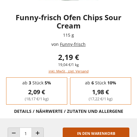
Funny-frisch Ofen Chips Sour
Cream
115 g
von
Funny-frisch
2,19 €
19,04 €/1 kg
inkl. MwSt., zzgl. Versand
Staffelpreise - Mengenrabatt
ab
3
Stück
5%
ab
6
Stück
10%
2,09 €
1,98 €
(18,17 €/1 kg)
(17,22 €/1 kg)
DETAILS / NÄHRWERTE / ZUTATEN UND ALLERGENE
IN DEN WARENKORB