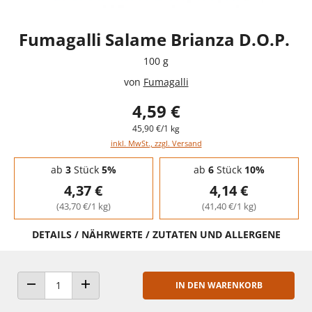
Fumagalli Salame Brianza D.O.P.
100 g
von
Fumagalli
4,59 €
45,90 €/1 kg
inkl. MwSt., zzgl. Versand
Staffelpreise - Mengenrabatt
ab
3
Stück
5%
ab
6
Stück
10%
4,37 €
4,14 €
(43,70 €/1 kg)
(41,40 €/1 kg)
DETAILS / NÄHRWERTE / ZUTATEN UND ALLERGENE
IN DEN WARENKORB
ANZAHL VERRINGERN
ANZAHL ERHÖHEN