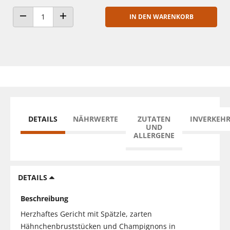
IN DEN WARENKORB
ANZAHL VERRINGERN
ANZAHL ERHÖHEN
DETAILS
NÄHRWERTE
ZUTATEN
INVERKEH
UND
ALLERGENE
DETAILS
Beschreibung
Herzhaftes Gericht mit Spätzle, zarten
Hähnchenbruststücken und Champignons in