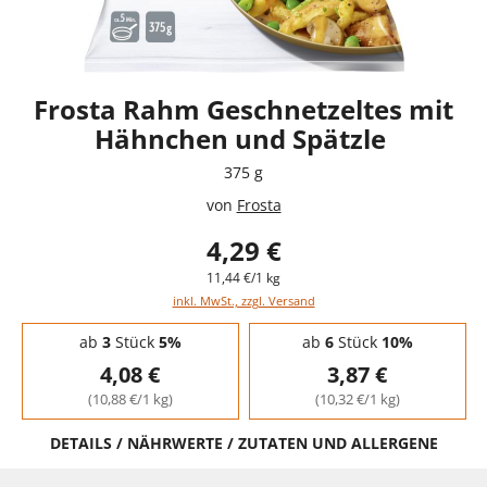
Frosta Rahm Geschnetzeltes mit
Hähnchen und Spätzle
375 g
von
Frosta
4,29 €
11,44 €/1 kg
inkl. MwSt., zzgl. Versand
Staffelpreise - Mengenrabatt
ab
3
Stück
5%
ab
6
Stück
10%
4,08 €
3,87 €
(10,88 €/1 kg)
(10,32 €/1 kg)
DETAILS / NÄHRWERTE / ZUTATEN UND ALLERGENE