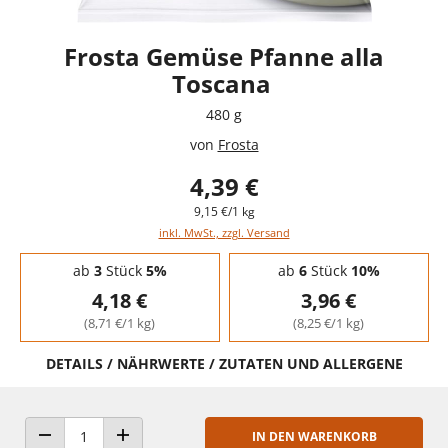
Frosta Gemüse Pfanne alla
Toscana
480 g
von
Frosta
4,39 €
9,15 €/1 kg
inkl. MwSt., zzgl. Versand
Staffelpreise - Mengenrabatt
ab
3
Stück
5%
ab
6
Stück
10%
4,18 €
3,96 €
(8,71 €/1 kg)
(8,25 €/1 kg)
DETAILS / NÄHRWERTE / ZUTATEN UND ALLERGENE
IN DEN WARENKORB