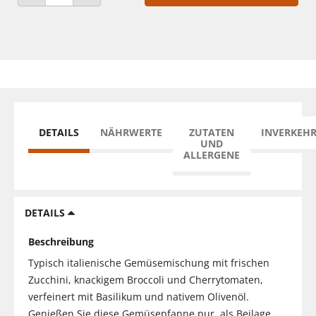
ANZAHL VERRINGERN
ANZAHL ERHÖHEN
DETAILS
NÄHRWERTE
ZUTATEN
INVERKEH
UND
ALLERGENE
DETAILS
Beschreibung
Typisch italienische Gemüsemischung mit frischen
Zucchini, knackigem Broccoli und Cherrytomaten,
verfeinert mit Basilikum und nativem Olivenöl.
Genießen Sie diese Gemüsepfanne pur, als Beilage