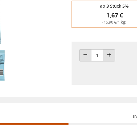
Staffelpreise - Mengenrabatt
ab
3
Stück
5%
1,67 €
(15,90 €/1 kg)
ANZAHL VERRINGERN
ANZAHL ERHÖH
I