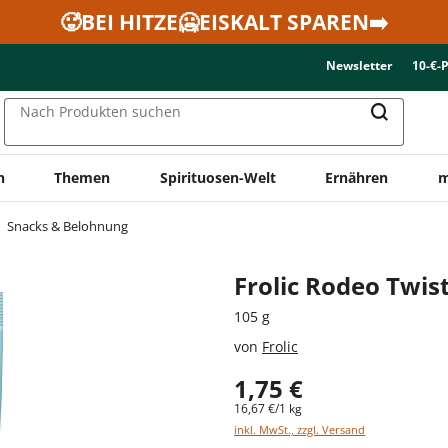
🥵BEI HITZE🥶EISKALT SPAREN➡️
Newsletter
10-€-
Nach Produkten suchen
n
Themen
Spirituosen-Welt
Ernähren
m
Snacks & Belohnung
Frolic Rodeo Twis
105 g
von
Frolic
1,75 €
16,67 €/1 kg
inkl. MwSt., zzgl. Versand