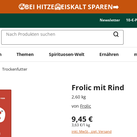
🥵BEI HITZE🥶EISKALT SPAREN➡️
Newsletter
10-€-
Nach Produkten suchen
n
Themen
Spirituosen-Welt
Ernähren
m
Trockenfutter
Frolic mit Rind
2,60 kg
von
Frolic
9,45 €
3,63 €/1 kg
inkl. MwSt., zzgl. Versand