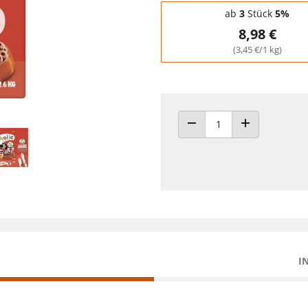
Staffelpreise - Mengenrabatt
ab
3
Stück
5%
8,98 €
(3,45 €/1 kg)
ANZAHL VERRINGERN
ANZAHL ERHÖH
I