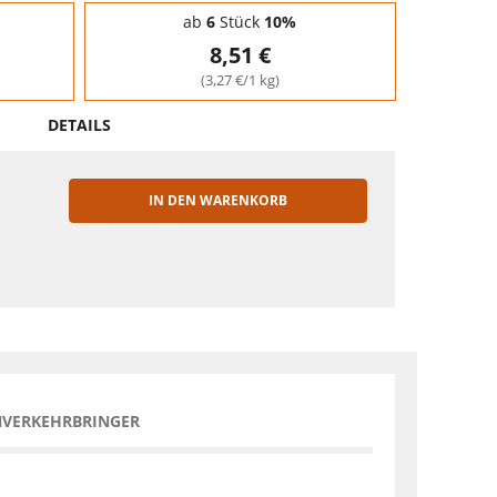
ab
6
Stück
10%
8,51 €
(3,27 €/1 kg)
DETAILS
IN DEN WARENKORB
EN
NVERKEHRBRINGER