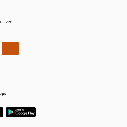
lusiven
-
pps