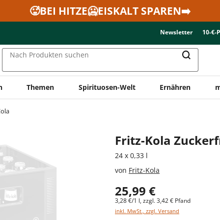
🥵BEI HITZE🥶EISKALT SPAREN➡️
Newsletter
10-€-
Nach Produkten suchen
n
Themen
Spirituosen-Welt
Ernähren
m
ola
Fritz-Kola Zucker
24 x 0,33 l
von
Fritz-Kola
25,99 €
3,28 €/1 l, zzgl. 3,42 € Pfand
inkl. MwSt., zzgl. Versand