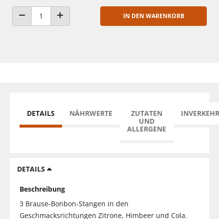
IN DEN WARENKORB
ANZAHL VERRINGERN
ANZAHL ERHÖHEN
DETAILS
NÄHRWERTE
ZUTATEN
INVERKEH
UND
ALLERGENE
DETAILS
Beschreibung
3 Brause-Bonbon-Stangen in den
Geschmacksrichtungen Zitrone, Himbeer und Cola.