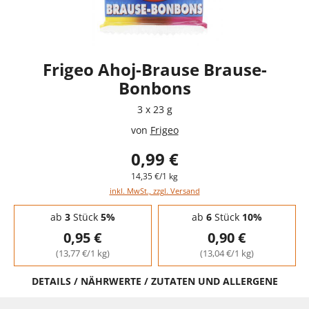
Frigeo Ahoj-Brause Brause-
Bonbons
3 x 23 g
von
Frigeo
0,99 €
14,35 €/1 kg
inkl. MwSt., zzgl. Versand
Staffelpreise - Mengenrabatt
ab
3
Stück
5%
ab
6
Stück
10%
0,95 €
0,90 €
(13,77 €/1 kg)
(13,04 €/1 kg)
DETAILS / NÄHRWERTE / ZUTATEN UND ALLERGENE