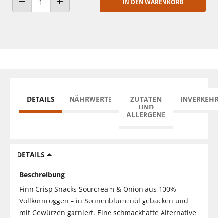
IN DEN WARENKORB
ANZAHL VERRINGERN
ANZAHL ERHÖHEN
DETAILS
NÄHRWERTE
ZUTATEN
INVERKEH
UND
ALLERGENE
DETAILS
Beschreibung
Finn Crisp Snacks Sourcream & Onion aus 100%
Vollkornroggen – in Sonnenblumenöl gebacken und
mit Gewürzen garniert. Eine schmackhafte Alternative