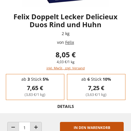
Felix Doppelt Lecker Delicieux
Duos Rind und Huhn
2 kg
von
Felix
8,05 €
4,03 €/1 kg
inkl. MwSt., zzgl. Versand
Staffelpreise - Mengenrabatt
ab
3
Stück
5%
ab
6
Stück
10%
7,65 €
7,25 €
(3,83 €/1 kg)
(3,63 €/1 kg)
DETAILS
IN DEN WARENKORB