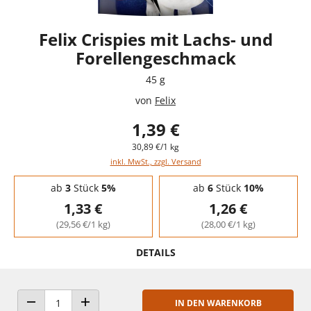
Felix Crispies mit Lachs- und
Forellengeschmack
45 g
von
Felix
1,39 €
30,89 €/1 kg
inkl. MwSt., zzgl. Versand
Staffelpreise - Mengenrabatt
ab
3
Stück
5%
ab
6
Stück
10%
1,33 €
1,26 €
(29,56 €/1 kg)
(28,00 €/1 kg)
DETAILS
IN DEN WARENKORB