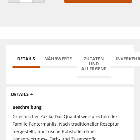
ANZAHL VERRINGERN
ANZAHL ERHÖHEN
DETAILS
NÄHRWERTE
ZUTATEN
INVERKEH
UND
ALLERGENE
DETAILS
Beschreibung
Griechischer Zaziki. Das Qualitätsversprechen der
Familie Pantermanlis: Nach traditioneller Rezeptur
hergestellt, nur frische Rohstoffe, ohne
Konservierungs-, Farb- und Zusatzstoffe.