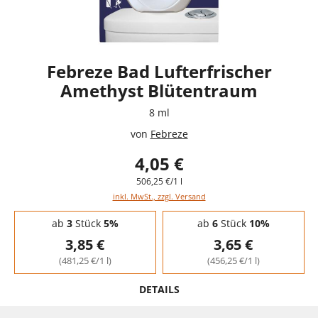
Febreze Bad Lufterfrischer
Amethyst Blütentraum
8 ml
von
Febreze
4,05 €
506,25 €/1 l
inkl. MwSt., zzgl. Versand
Staffelpreise - Mengenrabatt
ab
3
Stück
5%
ab
6
Stück
10%
3,85 €
3,65 €
(481,25 €/1 l)
(456,25 €/1 l)
DETAILS