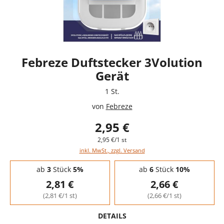
Febreze Duftstecker 3Volution
Gerät
1 St.
von
Febreze
2,95 €
2,95 €/1 st
inkl. MwSt., zzgl. Versand
Staffelpreise - Mengenrabatt
ab
3
Stück
5%
ab
6
Stück
10%
2,81 €
2,66 €
(2,81 €/1 st)
(2,66 €/1 st)
DETAILS