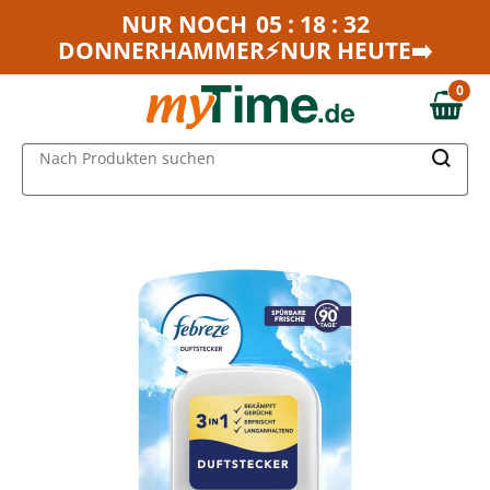
Zum Hauptinhalt springen
NUR NOCH
05 : 18 : 32
DONNERHAMMER⚡NUR HEUTE➡️
Zur Navigation springen
Zur Suche springen
0
0,00 €
MAIN MENU
Nach Produkten suchen