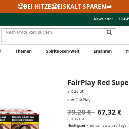
🥵BEI HITZE🥶EISKALT SPAREN➡️
Newsletter
10-€-
Nach Produkten suchen
n
Themen
Spirituosen-Welt
Ernähren
m
FairPlay Red Supe
8 x 28 St.
von
FairPlay
79,20 €
67,32 €
0,30 €/1 st
Niedrigster Preis der letzten 30 Tage: 