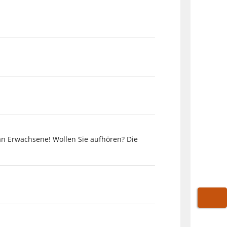
an Erwachsene! Wollen Sie aufhören? Die
WARE