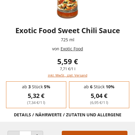
Exotic Food Sweet Chili Sauce
725 ml
von
Exotic Food
5,59 €
7,71 €/1 l
inkl. MwSt., zzgl. Versand
Staffelpreise - Mengenrabatt
ab
3
Stück
5%
ab
6
Stück
10%
5,32 €
5,04 €
(7,34 €/1 l)
(6,95 €/1 l)
DETAILS / NÄHRWERTE / ZUTATEN UND ALLERGENE