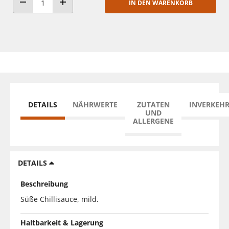
IN DEN WARENKORB
ANZAHL VERRINGERN
ANZAHL ERHÖHEN
DETAILS
NÄHRWERTE
ZUTATEN
INVERKEH
UND
ALLERGENE
DETAILS
Beschreibung
Süße Chillisauce, mild.
Haltbarkeit & Lagerung