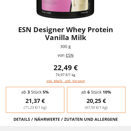
ESN Designer Whey Protein
Vanilla Milk
300 g
von
ESN
22,49 €
74,97 €/1 kg
inkl. MwSt., zzgl. Versand
Staffelpreise - Mengenrabatt
ab
3
Stück
5%
ab
6
Stück
10%
21,37 €
20,25 €
(71,23 €/1 kg)
(67,50 €/1 kg)
DETAILS / NÄHRWERTE / ZUTATEN UND ALLERGENE